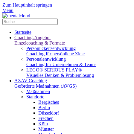
Zum Hauptinhalt springen
Menü
Startseite
Coaching-Angebot
Einzelcoaching & Formate
Persönlickeitsentwicklung
Coaching für persönliche Ziele
Personalentwicklung
Coaching für Unternehmen & Teams
LEGO® SERIOUS PLAY®
Visuelles Denken & Problemlösung
AZAV Coaching
Geförderte Maßnahmen (AVGS)
Maßnahmen
Standorte
Bergisches
Berlin
Düsseldorf
Frechen
Köln
Münster